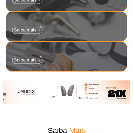
Saiba mais +
Saiba mais +
Saiba
Mais