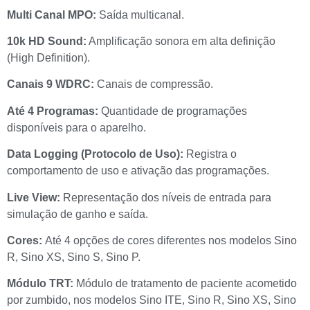
Multi Canal MPO:
Saída multicanal.
10k HD Sound:
Amplificação sonora em alta definição
(High Definition).
Canais 9 WDRC:
Canais de compressão.
Até 4 Programas:
Quantidade de programações
disponíveis para o aparelho.
Data Logging (Protocolo de Uso):
Registra o
comportamento de uso e ativação das programações.
Live View:
Representação dos níveis de entrada para
simulação de ganho e saída.
Cores:
Até 4 opções de cores diferentes nos modelos Sino
R, Sino XS, Sino S, Sino P.
Módulo TRT:
Módulo de tratamento de paciente acometido
por zumbido, nos modelos Sino ITE, Sino R, Sino XS, Sino