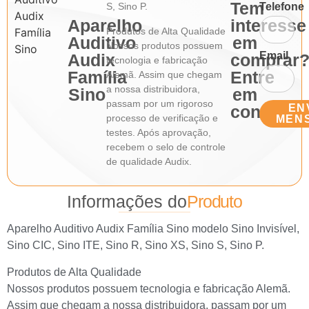
Tem
S, Sino P.
Telefone
Audix
Aparelho
interesse
Produtos de Alta Qualidade
Família
Auditivo
em
Nossos produtos possuem
Sino
Email
Audix
comprar
tecnologia e fabricação
Família
Entre
Alemã. Assim que chegam
a nossa distribuidora,
Sino
em
passam por um rigoroso
contato
EN
processo de verificação e
MEN
testes. Após aprovação,
recebem o selo de controle
de qualidade Audix.
Informações do
Produto
Aparelho Auditivo Audix Família Sino modelo Sino Invisível,
Sino CIC, Sino ITE, Sino R, Sino XS, Sino S, Sino P.
Produtos de Alta Qualidade
Nossos produtos possuem tecnologia e fabricação Alemã.
Assim que chegam a nossa distribuidora, passam por um