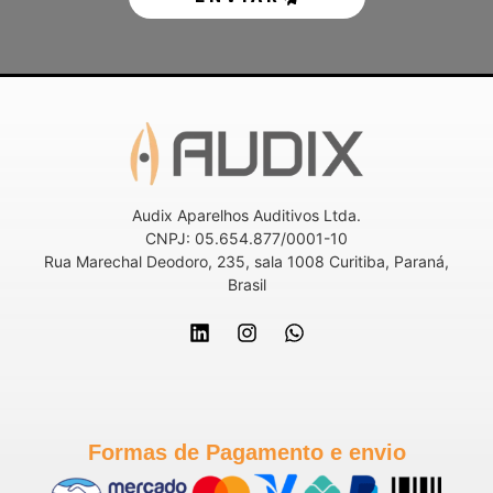
Audix Aparelhos Auditivos Ltda.
CNPJ: 05.654.877/0001-10
Rua Marechal Deodoro, 235, sala 1008 Curitiba, Paraná,
Brasil
Formas de Pagamento e envio