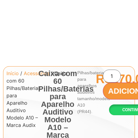
Caixa com
Início
/
Acessórios
/ Caixa
Pilhas/baterias
R$
170.
60
para
com 60
aparelhos
Pilhas/Baterias
Pilhas/Baterias
ADICIO
auditivos
para
para
tamanho/modelo
Aparelho
Aparelho
A10
Auditivo
Auditivo
CONTIN
(PR44).
Modelo A10 –
Modelo
Marca Audix
A10 –
Marca