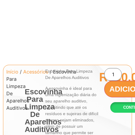
Início
/
Acessórios
Escovinha Para Limpeza
/ Escovinha
R$
30.
De Aparelhos Auditivos
Para
Limpeza
ADICI
A escovinha é ideal para
Escovinha
De
uma higienização diária do
Para
Aparelhos
seu aparelho auditivo,
Limpeza
permitindo que até os
Auditivos
CONT
De
resíduos e sujeiras de difícil
Aparelhos
acesso sejam eliminados,
além de possuir um
Auditivos
tamanho que permite ser