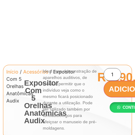
Início
/
Acessórios
Ideal para demonstração de
/ Expositor
R$
890
aparelhos auditivos, de
Com 5
Expositor
modo a permitir que o
Orelhas
ADICI
Com
indivíduo veja como o
Anatômicas
5
mesmo ficará posicionado
Audix
durante a utilização. Pode
Orelhas
CONT
ser utilizado também por
Anatômicas
fonoaudiólogos para
Audix
afeiçoar o manuseio de pré-
moldagens.