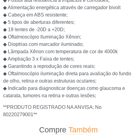
◆ Possui alta resistência à impactos e corrosões;
◆ Alimentação energética através de carregador bivolt
◆ Cabeça em ABS resistente;
◆ 5 tipos de aberturas diferentes;
◆ 19 lentes de -20D a +20D;
◆ Oftalmoscópio Iluminação Xênon;
◆ Dioptrias com marcador iluminado;
◆ Lâmpada Xênon com temperatura de cor de 4000k
◆ Ampliação 3 x Faixa de lentes;
◆ Garantindo a reprodução de cores reais;
◆ Oftalmoscópio iluminação direta para avaliação do fundo
de olho, retina e outras estruturas oculares;
◆ Indicado para diagnosticar doenças como glaucoma e
catarata, tumores na retina e outras lesões;
**PRODUTO REGISTRADO NA ANVISA: No
80220279001**
Compre
Também