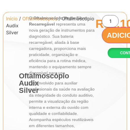
Início
/
Oftalmoscópios
O
Oftalmoscópio Audix Silver
/ Oftalmoscópio
R$
1,1
Recarregável
representa uma
Audix
nova geração de instrumentos para
Silver
ADICI
diagnóstico. Sua bateria
recarregável, aliada à base
carregadora, proporciona mais
CONT
praticidade, organização e
eficiência para a rotina médica,
mantendo o equipamento sempre
disponível para uso.
Oftalmoscópio
Audix
Desenvolvido para auxiliar
Silver
profissionais da saúde na avaliação
da integridade do conduto auditivo,
permite a visualização da região
interna e externa do ouvido com
qualidade e confiabilidade.
Acompanha espéculos reutilizáveis
em diferentes tamanhos,