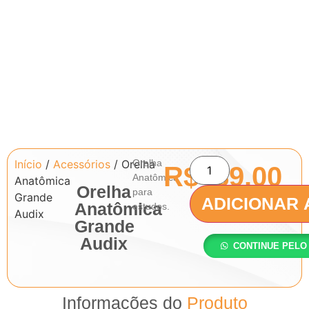
Início
/
Acessórios
/ Orelha
Orelha
R$
489.00
Anatômica
Anatômica
Orelha
para
Grande
ADICIONAR 
Anatômica
estudos.
Audix
Grande
Audix
CONTINUE PELO
Informações do
Produto