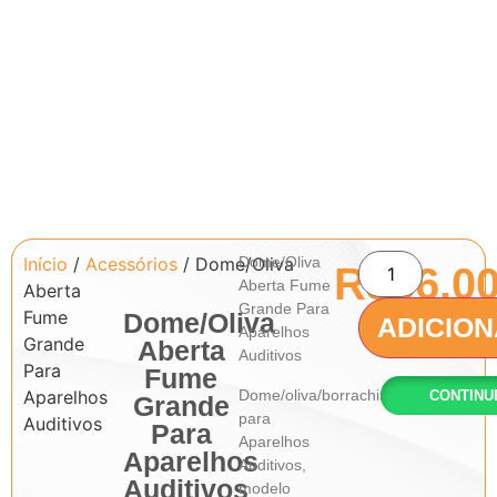
Início
/
Acessórios
/ Dome/Oliva
Dome/Oliva
R$
56.0
Aberta Fume
Aberta
Grande Para
Fume
Dome/Oliva
ADICIO
Aparelhos
Grande
Aberta
Auditivos
Para
Fume
Dome/oliva/borrachinha
Aparelhos
CONTINU
Grande
para
Auditivos
Para
Aparelhos
Aparelhos
Auditivos,
Auditivos
modelo